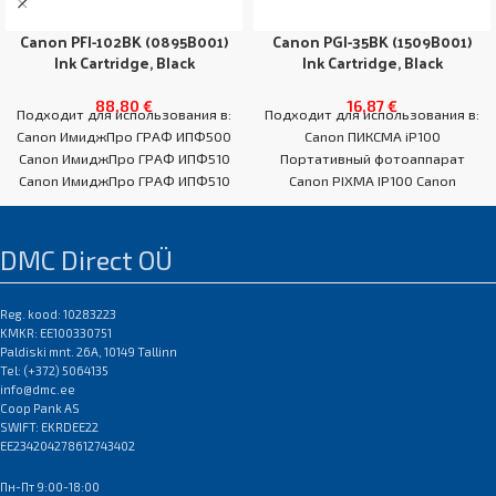
Canon PFI-102BK (0895B001)
Canon PGI-35BK (1509B001)
Ink Cartridge, Black
Ink Cartridge, Black
88,80
€
16,87
€
Подходит для использования в:
Подходит для использования в:
Canon ИмиджПро ГРАФ ИПФ500
Canon ПИКСМА iP100
Canon ИмиджПро ГРАФ ИПФ510
Портативный фотоаппарат
Canon ИмиджПро ГРАФ ИПФ510
Canon PIXMA IP100 Canon
Серия Канон ИмиджПро ГРАФ
ПИКСМА IP100 В Canon ПИКСМА
iP110 Canon
DMC Direct OÜ
Reg. kood: 10283223
KMKR: EE100330751
Paldiski mnt. 26A, 10149 Tallinn
Tel: (+372) 5064135
info@dmc.ee
Coop Pank AS
SWIFT: EKRDEE22
EE234204278612743402
Пн-Пт 9:00-18:00