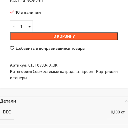
EAN:PIGU35282911
10 в наличии
В КОРЗИНУ
Добавить в понравившиеся товары
Артикул:
C13T673340_OK
Категории:
Совместимые катриджи
,
Epson
,
Картриджи
и тонеры
Детали
ВЕС
0,100 кг