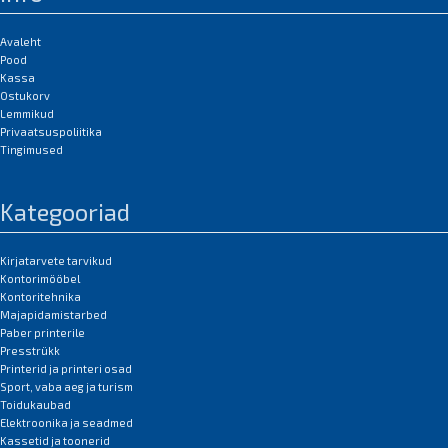
Avaleht
Pood
Kassa
Ostukorv
Lemmikud
Privaatsuspoliitika
Tingimused
Kategooriad
Kirjatarvete tarvikud
Kontorimööbel
Kontoritehnika
Majapidamistarbed
Paber printerile
Presstrükk
Printerid ja printeri osad
Sport, vaba aeg ja turism
Toidukaubad
Elektroonika ja seadmed
Kassetid ja toonerid