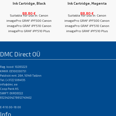
Ink Cartridge, Black
Ink Cartridge, Magenta
88,80
€
88,80
€
Suitable for use in: Canon
Suitable for use in: Canon
imagePro GRAF iPF500 Canon
imagePro GRAF iPF500 Canon
imagePro GRAF iPF510 Canon
imagePro GRAF iPF510 Canon
imagePro GRAF iPF510 Plus
imagePro GRAF iPF510 Plus
Canon imagePro GRAF
Canon imagePro GRAF
DMC Direct OÜ
Reg. kood: 10283223
KMKR: EE100330751
Paldiski mnt. 26A, 10149 Tallinn
Tel: (+372) 5064135
info@dmc.ee
Coop Pank AS
SWIFT: EKRDEE22
EE234204278612743402
E-R 10:00-18:00
Info