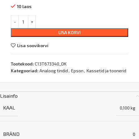
10 laos
LISA KORVI
Lisa soovikorvi
Tootekood:
C13T673340_OK
Kategooriad:
Analoog tindid
,
Epson
,
Kassetid ja toonerid
Lisainfo
KAAL
0,100 kg
BRÄND
0