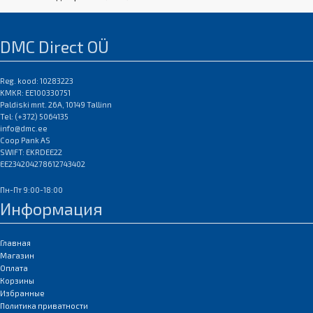
Плюс Серия Канон ИмиджПро
DMC Direct OÜ
Reg. kood: 10283223
KMKR: EE100330751
Paldiski mnt. 26A, 10149 Tallinn
Tel: (+372) 5064135
info@dmc.ee
Coop Pank AS
SWIFT: EKRDEE22
EE234204278612743402
Пн-Пт 9:00-18:00
Информация
Главная
Магазин
Оплата
Корзины
Избранные
Политика приватности