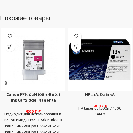
Похожие товары
Canon PFI-102M (0897B001)
HP 13A, Q2613A
Ink Cartridge, Magenta
68,42
€
HP Laserjet 1300n / 1300
88,80
€
Подходит для использования в:
EAN:0
Канон ИмиджПро ГРАФ ИПФ500
Канон ИмиджПро ГРАФ ИПФ510
Канон ИмиджПро ГРАФ ИПФ510