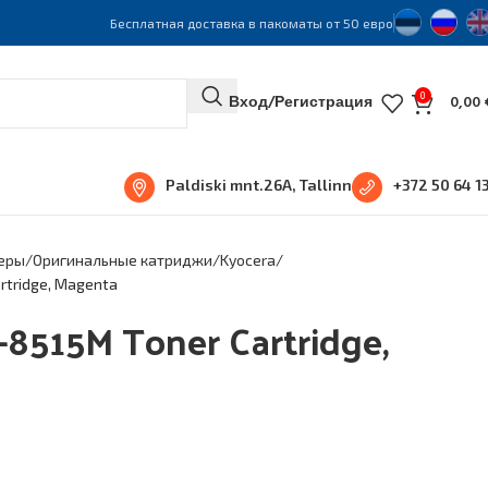
Бесплатная доставка в пакоматы от 50 евро
0
Вход/Регистрация
0,00
Paldiski mnt.26A, Tallinn
+372 50 64 1
еры
Оригинальные катриджи
Kyocera
rtridge, Magenta
-8515M Toner Cartridge,