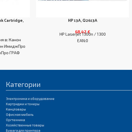
k Cartridge,
HP 13A, Q2613A
68,42
€
HP Laserjet 1300n / 1300
я в: Канон
EAN:0
он ИмиджПро
жПро ГРАФ
 ИмиджПро
Категории
Электроника и оборудование
Картриджи и тонеры
Канцтовары
Офисная мебель
Оргтехника
Хозяйственные товары
Бумага для принтера