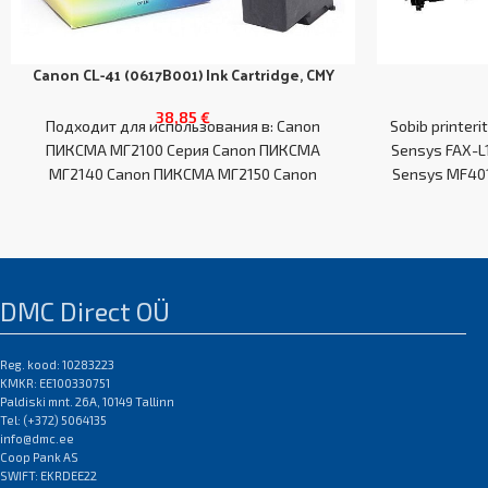
Canon CL-41 (0617B001) Ink Cartridge, CMY
38,85
€
Подходит для использования в: Canon
Sobib printeri
ПИКСМА МГ2100 Серия Canon ПИКСМА
Sensys FAX-L10
МГ2140 Canon ПИКСМА МГ2150 Canon
Sensys MF401
ПИКСМА МГ2200 серии Canon ПИКСМА
/ MF4210 / 
MF4340d / MF
/ MF4660PL 
MF4100 / 
MF4690 PL
DMC Direct OÜ
MF4140 / M
Ca
Reg. kood: 10283223
KMKR: EE100330751
Paldiski mnt. 26A, 10149 Tallinn
Tel: (+372) 5064135
info@dmc.ee
Coop Pank AS
SWIFT: EKRDEE22