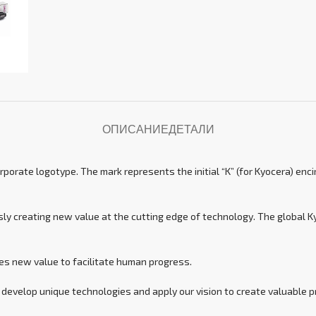
ОПИСАНИЕ
ДЕТАЛИ
rate logotype. The mark represents the initial “K” (for Kyocera) encirc
ly creating new value at the cutting edge of technology. The global K
ates new value to facilitate human progress.
 develop unique technologies and apply our vision to create valuable 