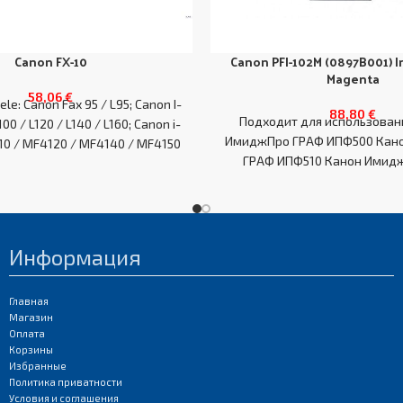
Canon FX-10
Canon PFI-102M (0897B001) In
Magenta
58,06
€
tele: Canon Fax 95 / L95; Canon I-
88,80
€
Подходит для использовани
0 / L120 / L140 / L160; Canon i-
ИмиджПро ГРАФ ИПФ500 Кан
0 / MF4120 / MF4140 / MF4150
ГРАФ ИПФ510 Канон Имид
MF4270 / MF4320d / MF4330d /
ИПФ510 Плюс Серия Канон
4350d / MF4370dn / MF4380dn
/ MF4690PL; Canon imageCLASS
MF4140 / MF4150 / MF4270 /
; Canon Laserbase MF4100 /
Информация
F4150 / MF4270 / MF4690 PL;
non PC-D440 / D450
EAN:0
Главная
Магазин
Оплата
Корзины
Избранные
Политика приватности
Условия и соглашения