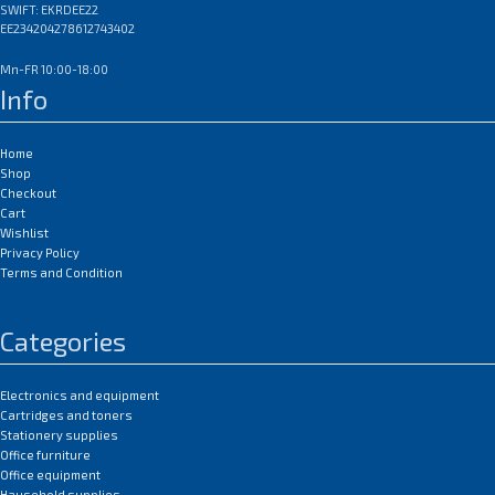
paberit paljude värvide ja
lahustuvate kui ka
SWIFT: EKRDEE22
toonidega küllastunud piltide ja
EE234204278612743402
pigmendivärvidega\. Toetab
fotode printimiseks\. Sellel on
kõrge eraldusvõimega printerit
Mn-FR 10:00-18:00
mõõdukas läige ja kõrge
5760\+ dpi\.
Info
imavus\. Barva läikival
EAN:0
fotopaberil imendub tint kiiresti
ja teie fotod on minutitega
Home
valmis\.
Shop
Checkout
Läikiva BARVA fotopaberi eelis:
Cart
trükitud pildi kiire kuivamine;
Wishlist
ühilduvus pigmenteerunud ja
Privacy Policy
vees lahustuvate tintidega;
Terms and Condition
täiuslikult edastab erksaid ja
küllastunud värve; sobib
Categories
kasutamiseks mis tahes tindi ja
kassetiga tindiprinterites;
optimaalne printeri 5760\+
Electronics and equipment
eraldusvõimega printimiseks\.
Cartridges and toners
Trükkimiseks kasutatakse läikivat
Stationery supplies
paberit: fotod; ajakavad ja
Office furniture
esitlused; tekst mis tahes
Office equipment
värvipilt\.
Hausehold supplies