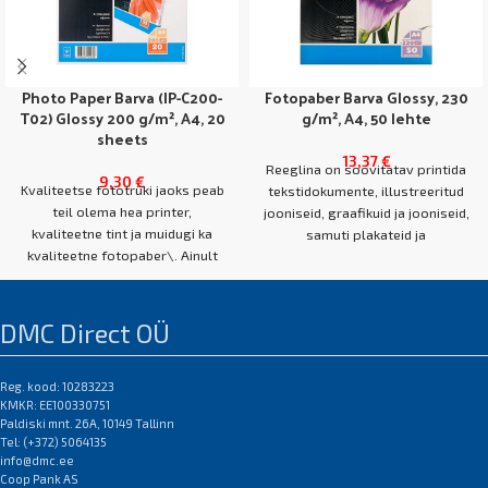
Photo Paper Barva (IP-C200-
Fotopaber Barva Glossy, 230
T02) Glossy 200 g/m², A4, 20
g/m², A4, 50 lehte
sheets
13,37
€
Reeglina on soovitatav printida
9,30
€
Kvaliteetse fototrüki jaoks peab
tekstidokumente, illustreeritud
teil olema hea printer,
jooniseid, graafikuid ja jooniseid,
kvaliteetne tint ja muidugi ka
samuti plakateid ja
kvaliteetne fotopaber\. Ainult
värvibrošüüre\. Mahlased värvid
kvaliteetne fotopaber suudab
ja teravad jooned tõmbavad
pildivärvide täielikku heledust
selle paberi poole
täielikult edastada, et foto
professionaale\. Kahepoolsed
DMC Direct OÜ
püsiks pikka aega hele ja
mattpaberi tüübid võimaldavad
värske\.
teil kasutada paberi mõlemat
külge, ilma et saaksite märjaks
Reg. kood: 10283223
KMKR: EE100330751
Fotopaber Barva Läikiv 200 g /
saada, mis on õnnitluskaartide,
Paldiski mnt. 26A, 10149 Tallinn
m² A4 20l\. sobib printimiseks
voldikute, portfellide
Tel: (+372) 5064135
kõigile tindiprinteritele\. Te ei
valmistamisel väga oluline\.
info@dmc.ee
kahetse, kui kasutate seda
Barva glossypaber sobib nii vees
Coop Pank AS