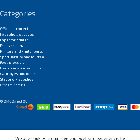
kasutamiseks mis tahes tindi ja
kassetiga tindiprinterites;
Categories
optimaalne printeri 5760\+
eraldusvõimega printimiseks\.
Trükkimiseks kasutatakse läikivat
Office equipment
paberit: fotod; ajakavad ja
Hausehold supplies
esitlused; tekst mis tahes
Paper for printer
värvipilt\.
Press printing
Printers and Printer parts
Soovitame paberit hoida kuivas
Sport, leisure and tourism
Food products
kohas, otsese päikesevalguse
Electronics and equipment
eest kaitstult\. Ei sisalda
Cartridges and toners
kahjulikke aineid\. Prinditud pilte
Stationery supplies
on soovitatav säilitada
Office furniture
albumites või klaaside all
raamides\. Kõrge prindikvaliteedi
saavutamiseks kasutage
© DMC Direct OÜ
tindiprinteris või MFP-s õigeid
sätteid
EAN:0
We use cookies to improve your website experience. By