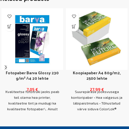
Fotopaber Barva Glossy 230
Koopiapaber A4 80g/m2,
g/m² А4 20 lehte
2500 lehte
7,05
€
27,99
€
Kvaliteetse fototrüki jaoks peab
Suurepärase jooksvusega
teil olema hea printer,
kontoripaber • Hea valgesus ja
kvaliteetne tint ja muidugi ka
läbipaistmatus • Tõhustatud
kvaliteetne fotopaber\. Ainult
värve siduva ColorLok®
kvaliteetne fotopaber suudab
tehnoloogiaga, värvid jäävad
pildivärvide täielikku heledust
kirkamad • Hea valgesus ja
täielikult edastada, et foto
tihedus kindlustavad sujuva ühe-