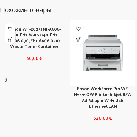
Похожие товары
Canon WT-202 (FM1-A606-
000, FM1-A606-040, FM1-
A606-030, FM1-A606-020)
Waste Toner Container
50,00
€
Epson WorkForce Pro WF-
M5399DW Printer Inkjet B/W
A4 34 ppm Wi-Fi USB
Ethernet LAN
520,00
€