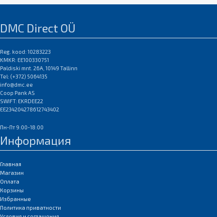
DMC Direct OÜ
Reg. kood: 10283223
KMKR: EE100330751
Paldiski mnt. 26A, 10149 Tallinn
Tel: (+372) 5064135
info@dmc.ee
Coop Pank AS
SWIFT: EKRDEE22
EE234204278612743402
Пн-Пт 9:00-18:00
Информация
Главная
Магазин
Оплата
Корзины
Избранные
Политика приватности
Условия и соглашения