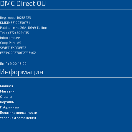
DMC Direct OÜ
Reg. kood: 10283223
KMKR: EE100330751
Paldiski mnt. 26A, 10149 Tallinn
Tel: (+372) 5064135
info@dmc.ee
Coop Pank AS
SWIFT: EKRDEE22
EE234204278612743402
Пн-Пт 9:00-18:00
Информация
Главная
Магазин
Оплата
Корзины
Избранные
Политика приватности
Условия и соглашения