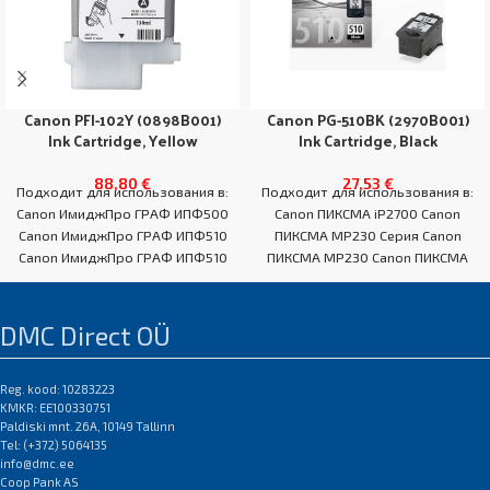
Canon PFI-102Y (0898B001)
Canon PG-510BK (2970B001)
Ink Cartridge, Yellow
Ink Cartridge, Black
88,80
€
27,53
€
Подходит для использования в:
Подходит для использования в:
Canon ИмиджПро ГРАФ ИПФ500
Canon ПИКСМА iP2700 Canon
Canon ИмиджПро ГРАФ ИПФ510
ПИКСМА MP230 Серия Canon
Canon ИмиджПро ГРАФ ИПФ510
ПИКСМА MP230 Canon ПИКСМА
Серия Канон ИмиджПро ГРАФ
MP235 Canon ПИКСМА MP240
DMC Direct OÜ
Reg. kood: 10283223
KMKR: EE100330751
Paldiski mnt. 26A, 10149 Tallinn
Tel: (+372) 5064135
info@dmc.ee
Coop Pank AS