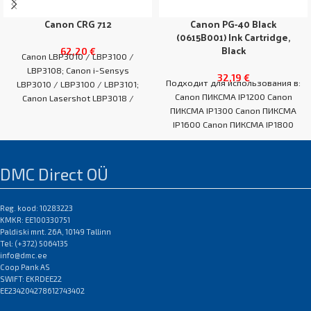
Canon CRG 712
Canon PG-40 Black
(0615B001) Ink Cartridge,
Black
62,20
€
Canon LBP3010 / LBP3100 /
LBP3108; Canon i-Sensys
32,19
€
Подходит для использования в:
LBP3010 / LBP3100 / LBP3101;
Canon ПИКСМА IP1200 Canon
Canon Lasershot LBP3018 /
ПИКСМА IP1300 Canon ПИКСМА
LBP3050 / LBP3108
IP1600 Canon ПИКСМА IP1800
EAN:0
Серия Canon PIXMA IP1800
DMC Direct OÜ
Reg. kood: 10283223
KMKR: EE100330751
Paldiski mnt. 26A, 10149 Tallinn
Tel: (+372) 5064135
info@dmc.ee
Coop Pank AS
SWIFT: EKRDEE22
EE234204278612743402