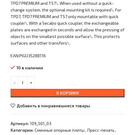
TPD7 PREMIUM and TS7\. When used without a quick-
change system, the optional mounting kit is required\. For
TPD7, TPD7 PREMIUM and TS7 only mountable with quick
coupler\. With a Secabo quick coupler, the exchangeable
plates are exchanged in seconds and allow the pressing of
objects on the smallest possible surface\. This protects
surfaces and other transfers\.
EAN:PIGU35288116
10 в наличии
В КОРЗИНУ
Добавить в понравившиеся товары
Артикул:
109_501_03
Категории:
Сменные опорные плиты
,
Пресс-печать
,