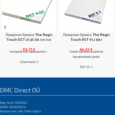
Лазерная бумага The Magic
Лазерная бумага The Magic
Touch DCT 4\.5C 50 листов
Touch RST 9\.1 50л
115,77
€
64,03
€
Vesipildi kile läbipaistev\.
Sobib kareda ja pehme
tasapindade jaoks
\(Germany\)
RST 9\.1
The Magic Touch ORD 8\.1
\(Germany\)
A4 karp 50 lehte
A3 karp 50 lehte
A4 karp 50 lehte
DMC Direct OÜ
A3 karp 50 lehte
NB!
EAN:0
Erinevate
Reg. kood: 10283223
KMKR: EE100330751
koopiamasinate/printerite jaoks
Paldiski mnt. 26A, 10149 Tallinn
sobivad erinevad siirdepaberite