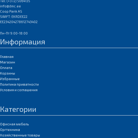
Tel: (+372) 5064135
margid\.
info@dmc.ee
EAN:0
Coop Pank AS
SWIFT: EKRDEE22
EE234204278612743402
Пн-Пт 9:00-18:00
Информация
Главная
Магазин
Оплата
Корзины
Избранные
Политика приватности
Условия и соглашения
Категории
Офисная мебель
Оргтехника
Хозяйственные товары