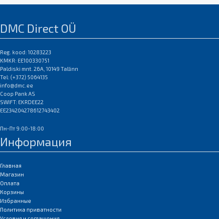
DMC Direct OÜ
Reg. kood: 10283223
KMKR: EE100330751
Paldiski mnt. 26A, 10149 Tallinn
Tel: (+372) 5064135
info@dmc.ee
Coop Pank AS
SWIFT: EKRDEE22
EE234204278612743402
Пн-Пт 9:00-18:00
Информация
Главная
Магазин
Оплата
Корзины
Избранные
Политика приватности
Условия и соглашения