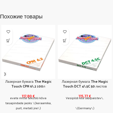
Похожие товары
Лазерная бумага The Magic
Лазерная бумага The Magic
Touch CPM 6\.2 100л
Touch DCT 4\.5C 50 листов
117,80
€
115,77
€
evate mitte tekstiili kõva
Vesipildi kile läbipaistev\.
tasapindade jaoks \(keraamika,
puit, metall jne\)
\(Germany\)