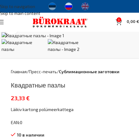
Skip to navigation
Skip to main content
0
0,00
€
Увеличить
Главная
Пресс-печать
Сублимационные заготовки
Квадратные пазлы
23,33
€
Läikiv kartong polümeerkattega
EAN:0
10 в наличии