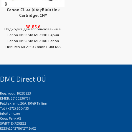
Canon CL-41 (0617B001) Ink
Cartridge, CMY
38,85
€
Подходит для использования в:
Canon ПИКСМА МГ2100 Серия
Canon ПИКСМА МГ2140 Canon
ПИКСМА МГ2150 Canon ПИКСМА
МГ2200 серии Canon ПИКСМА
DMC Direct OÜ
Reg. kood: 10283223
KMKR: EE100330751
Paldiski mnt. 26A, 10149 Tallinn
Tel: (+372) 5064135
info@dmc.ee
Coop Pank AS
SWIFT: EKRDEE22
EE234204278612743402