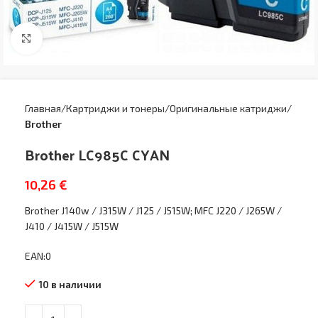
Увеличить
Главная
Картриджи и тонеры
Оригинальные катриджи
Brother
Brother LC985C CYAN
10,26
€
Brother J140w / J315W / J125 / J515W; MFC J220 / J265W /
J410 / J415W / J515W
EAN:0
10 в наличии