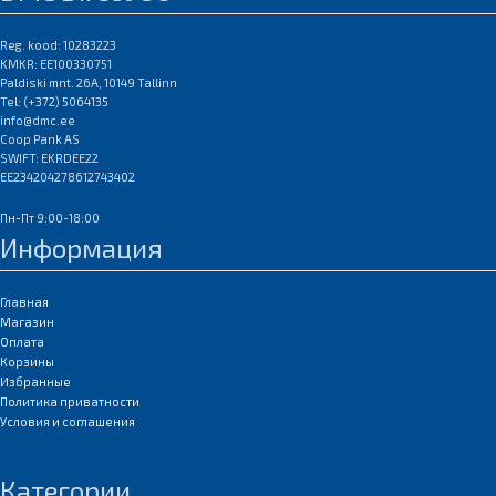
Reg. kood: 10283223
KMKR: EE100330751
Paldiski mnt. 26A, 10149 Tallinn
Tel: (+372) 5064135
info@dmc.ee
Coop Pank AS
SWIFT: EKRDEE22
EE234204278612743402
Пн-Пт 9:00-18:00
Информация
Главная
Магазин
Оплата
Корзины
Избранные
Политика приватности
Условия и соглашения
Категории