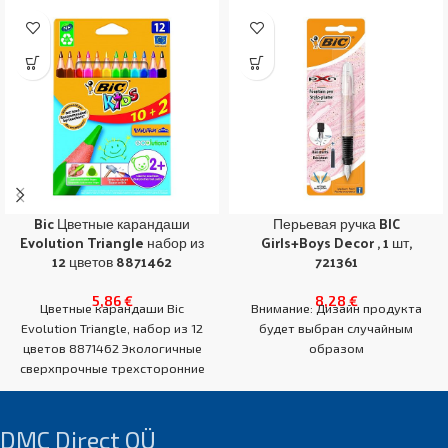
Bic Цветные карандаши
Перьевая ручка BIC
Evolution Triangle набор из
Girls+Boys Decor , 1 шт,
12 цветов 8871462
721361
5,86
€
8,28
€
Цветные карандаши Bic
Внимание: Дизайн продукта
Evolution Triangle, набор из 12
будет выбран случайным
цветов 8871462 Экологичные
образом
сверхпрочные трехсторонние
цветные карандаши,
устойчивые к ударам и укусам.
DMC Direct OÜ