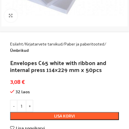
Kliki suurendamiseks
Esileht
Kirjatarvete tarvikud
Paber ja paberitooted
Ümbrikud
Envelopes C65 white with ribbon and
internal press 114×229 mm x 50pcs
3,08
€
32 laos
LISA KORVI
Lisa soovikorvi