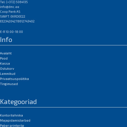
Tel: (+372) 5064135
info@dmc.ee
Coop Pank AS
SWIFT: EKRDEE22
EE234204278612743402
E-R 10:00-18:00
Info
Avaleht
Pood
Kassa
Ostukorv
Lemmikud
Privaatsuspoliitika
Tingimused
Kategooriad
Kontoritehnika
Majapidamistarbed
Paber printerile