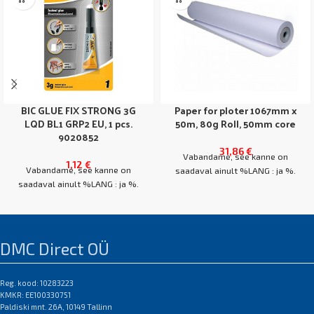
BIC GLUE FIX STRONG 3G
Paper for ploter 1067mm x
LQD BL1 GRP2 EU, 1 pcs.
50m, 80g Roll, 50mm core
9020852
31,86
€
Vabandame, see kanne on
1,12
€
Vabandame, see kanne on
saadaval ainult %LANG : ja %.
saadaval ainult %LANG : ja %.
DMC Direct OÜ
Reg. kood: 10283223
KMKR: EE100330751
Paldiski mnt. 26A, 10149 Tallinn