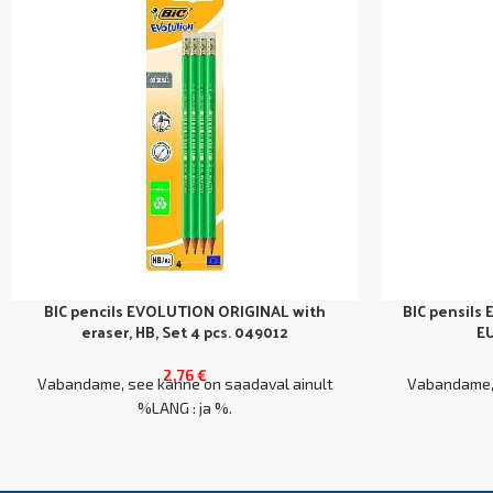
BIC pencils EVOLUTION ORIGINAL with
BIC pensils
eraser, HB, Set 4 pcs. 049012
EU
2,76
€
Vabandame, see kanne on saadaval ainult
Vabandame, 
%LANG : ja %.