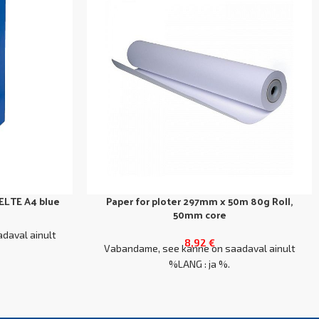
SELTE A4 blue
Paper for ploter 297mm x 50m 80g Roll,
50mm core
daval ainult
8,92
€
Vabandame, see kanne on saadaval ainult
%LANG : ja %.