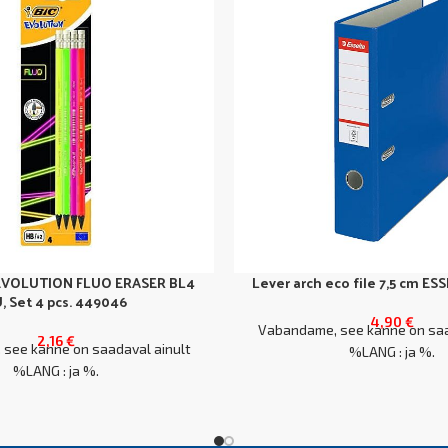
 EVOLUTION FLUO ERASER BL4
Lever arch eco file 7,5 cm ES
, Set 4 pcs. 449046
4,90
€
Vabandame, see kanne on saa
2,16
€
see kanne on saadaval ainult
%LANG : ja %.
%LANG : ja %.