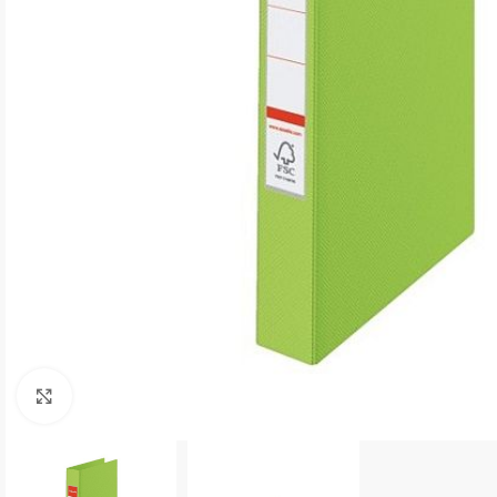
Kliki suurendamiseks