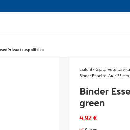
used
Privaatsuspoliitika
Esileht
Kirjatarvete tarvik
Binder Esselte, A4 / 35 mm,
Binder Esse
green
4,92
€
9 laos