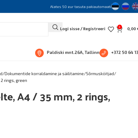
Alates 50 eur tasuta pakiautomaati
0
Logi sisse / Registreeri
0,00
Paldiski mnt.26A, Tallinn
+372 50 64 1
ud
Dokumentide korraldamine ja säilitamine
Sõrmusköitjad
 2 rings, green
lte, A4 / 35 mm, 2 rings,