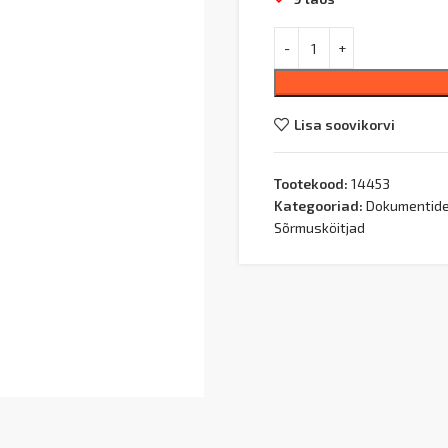
Lisa soovikorvi
Tootekood:
14453
Kategooriad:
Dokumentide 
Sõrmusköitjad