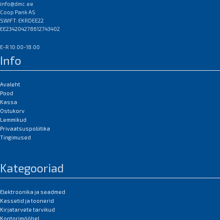
info@dmc.ee
Coop Pank AS
SWIFT: EKRDEE22
EE234204278612743402
E-R 10:00-18:00
Info
Avaleht
Pood
Kassa
Ostukorv
Lemmikud
Privaatsuspoliitika
Tingimused
Kategooriad
Elektroonika ja seadmed
Kassetid ja toonerid
Kirjatarvete tarvikud
Kontorimööbel