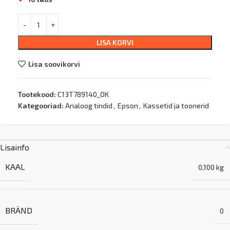
LISA KORVI
Lisa soovikorvi
Tootekood:
C13T789140_OK
Kategooriad:
Analoog tindid
,
Epson
,
Kassetid ja toonerid
Lisainfo
KAAL
0,100 kg
BRÄND
0