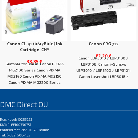
Canon CL-41 (0617B001) Ink
Canon CRG 712
Cartridge, CMY
62,20
€
Canon LBP3010 / LBP3100 /
38,85
€
Suitable for use in: Canon PIXMA
LBP3108; Canon i-Sensys
MG2100 Series Canon PIXMA
LBP3010 / LBP3100 / LBP3101;
MG2140 Canon PIXMA MG2150
Canon Lasershot LBP3018 /
Canon PIXMA MG2200 Series
LBP3050 / LBP3108
Canon PIXMA
EAN:0
DMC Direct OÜ
Reg. kood: 10283223
KMKR: EE100330751
Paldiski mnt. 26A, 10149 Tallinn
Tel: (+372) 5064135