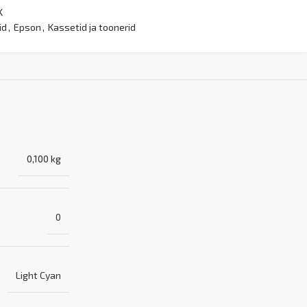
K
id
,
Epson
,
Kassetid ja toonerid
0,100 kg
0
Light Cyan