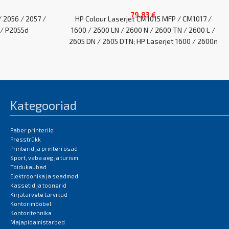
79,83
€
/ 2056 / 2057 /
HP Colour Laserjet CM1015 MFP / CM1017 /
 / P2055d
1600 / 2600 LN / 2600 N / 2600 TN / 2600 L /
2605 DN / 2605 DTN; HP Laserjet 1600 / 2600n
/ 2600 / 2605dn / 2605 / CM1015 / CM1017
EAN:0
Kategooriad
Paber printerile
Presstrükk
Printerid ja printeri osad
Sport, vaba aeg ja turism
Toidukaubad
Elektroonika ja seadmed
Kassetid ja toonerid
Kirjatarvete tarvikud
Kontorimööbel
Kontoritehnika
Majapidamistarbed