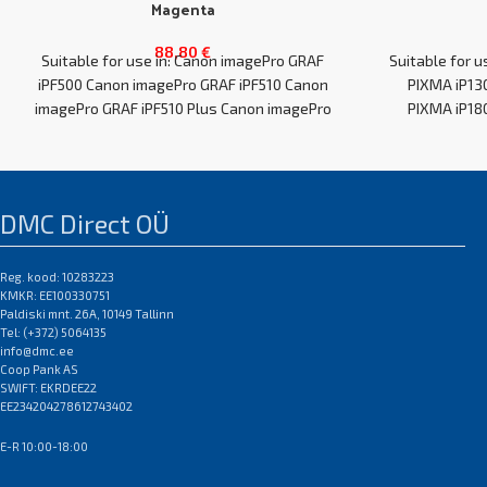
Magenta
88,80
€
Suitable for use in: Canon imagePro GRAF
Suitable for 
iPF500 Canon imagePro GRAF iPF510 Canon
PIXMA iP13
imagePro GRAF iPF510 Plus Canon imagePro
PIXMA iP18
GRAF
DMC Direct OÜ
Reg. kood: 10283223
KMKR: EE100330751
Paldiski mnt. 26A, 10149 Tallinn
Tel: (+372) 5064135
info@dmc.ee
Coop Pank AS
SWIFT: EKRDEE22
EE234204278612743402
E-R 10:00-18:00