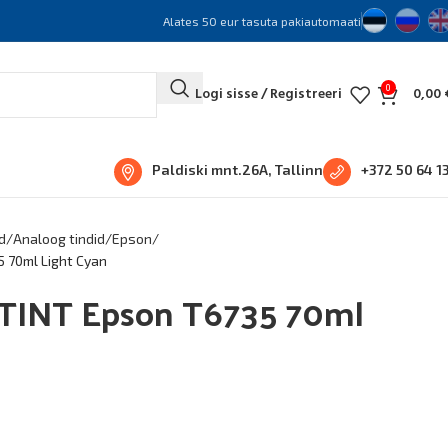
Alates 50 eur tasuta pakiautomaati
0
Logi sisse / Registreeri
0,00
Paldiski mnt.26A, Tallinn
+372 50 64 1
d
Analoog tindid
Epson
 70ml Light Cyan
INT Epson T6735 70ml