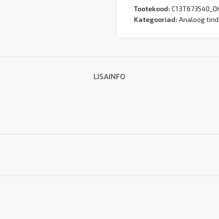
Tootekood:
C13T673540_O
Kategooriad:
Analoog tind
LISAINFO