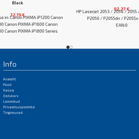
Black
92,27
€
HP Laserjet 2053 / 2054 / 2055 
32,19
€
use in: Canon PIXMA iP1200 Canon
P2050 / P2055dn / P2055x
00 Canon PIXMA iP1600 Canon
EAN:0
00 Canon PIXMA iP1800 Series
Info
Avaleht
Pood
Kassa
Ostukorv
Lemmikud
Privaatsuspoliitika
Tingimused