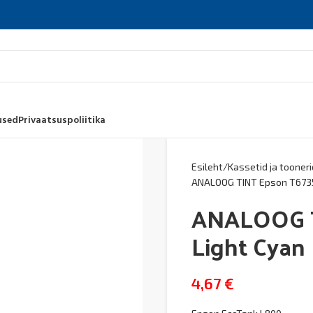
used
Privaatsuspoliitika
Esileht
Kassetid ja tooneri
ANALOOG TINT Epson T6735
ANALOOG T
Light Cyan
4,67
€