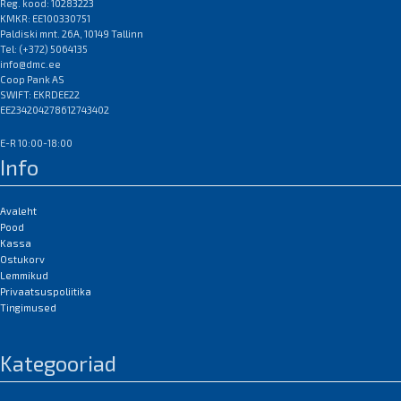
MF4150 / MF4270 / MF4690 PL;
Reg. kood: 10283223
KMKR: EE100330751
Canon Laserbase MF4100 /
Paldiski mnt. 26A, 10149 Tallinn
MF4140 / MF4150 / MF4270 /
Tel: (+372) 5064135
MF4690 PL; Canon PC-D440 /
info@dmc.ee
D450
Coop Pank AS
EAN:0
SWIFT: EKRDEE22
EE234204278612743402
E-R 10:00-18:00
Info
Avaleht
Pood
Kassa
Ostukorv
Lemmikud
Privaatsuspoliitika
Tingimused
Kategooriad