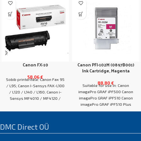
Canon FX-10
Canon PFI-102M (0897B001)
Ink Cartridge, Magenta
58,06
€
Sobib printeritele: Canon Fax 95
88,80
€
Suitable for use in: Canon
/ L95; Canon I-Sensys FAX-L100
imagePro GRAF iPF500 Canon
/ L120 / L140 / L160; Canon i-
imagePro GRAF iPF510 Canon
Sensys MF4010 / MF4120 /
imagePro GRAF iPF510 Plus
MF4140 / MF4150 / MF4210 /
Canon imagePro GRAF
MF4270 / MF4320d / MF4330d /
MF4340d / MF4350d /
MF4370dn / MF4380dn /
DMC Direct OÜ
MF4660PL / MF4690PL; Canon
imageCLASS MF4100 / MF4140 /