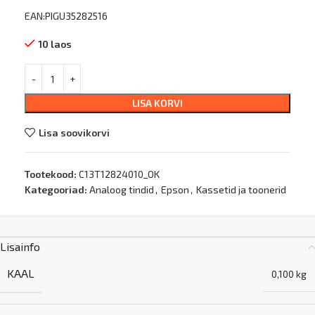
EAN:PIGU35282516
10 laos
LISA KORVI
Lisa soovikorvi
Tootekood:
C13T12824010_OK
Kategooriad:
Analoog tindid
,
Epson
,
Kassetid ja toonerid
Lisainfo
KAAL
0,100 kg