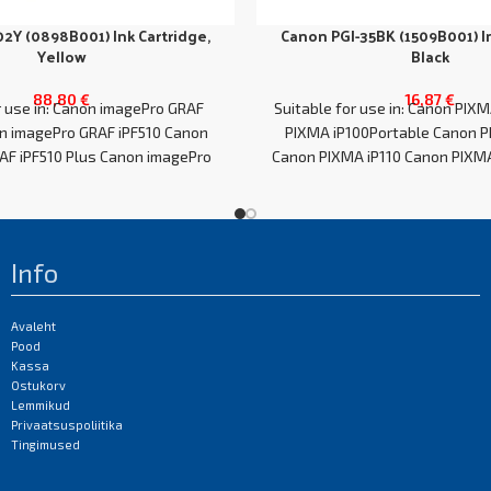
02Y (0898B001) Ink Cartridge,
Canon PGI-35BK (1509B001) In
Yellow
Black
88,80
€
16,87
€
r use in: Canon imagePro GRAF
Suitable for use in: Canon PIX
n imagePro GRAF iPF510 Canon
PIXMA iP100Portable Canon P
AF iPF510 Plus Canon imagePro
Canon PIXMA iP110 Canon PIXM
GRAF
Info
Avaleht
Pood
Kassa
Ostukorv
Lemmikud
Privaatsuspoliitika
Tingimused