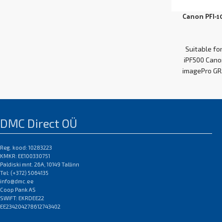
Canon PFI-1
Suitable fo
iPF500 Cano
imagePro GR
DMC Direct OÜ
Reg. kood: 10283223
KMKR: EE100330751
Paldiski mnt. 26A, 10149 Tallinn
Tel: (+372) 5064135
info@dmc.ee
Coop Pank AS
SWIFT: EKRDEE22
EE234204278612743402