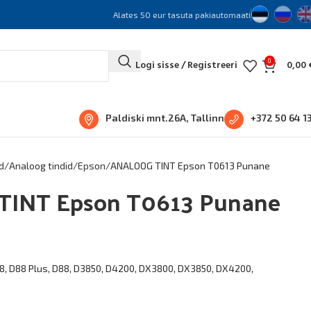
Alates 50 eur tasuta pakiautomaati
0
Logi sisse / Registreeri
0,00
Paldiski mnt.26A, Tallinn
+372 50 64 1
d
Analoog tindid
Epson
ANALOOG TINT Epson T0613 Punane
INT Epson T0613 Punane
8, D88 Plus, D88, D3850, D4200, DX3800, DX3850, DX4200,