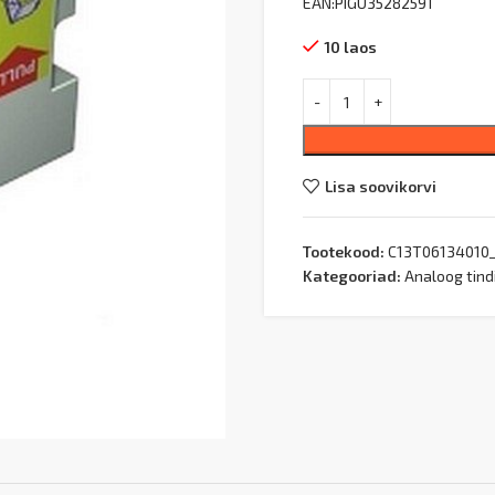
EAN:PIGU35282591
10 laos
Lisa soovikorvi
Tootekood:
C13T06134010
Kategooriad:
Analoog tind