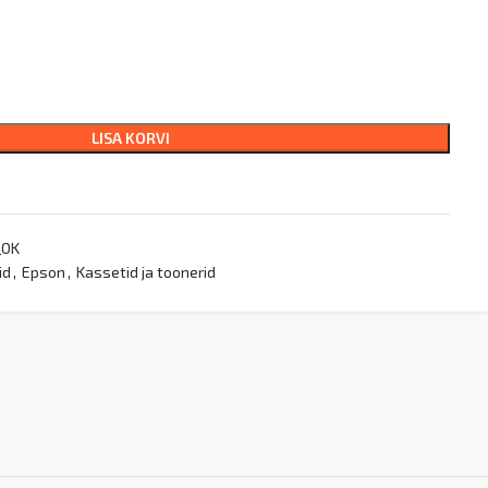
LISA KORVI
_OK
id
,
Epson
,
Kassetid ja toonerid