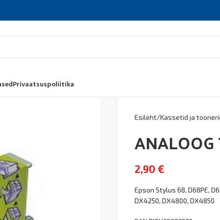
used
Privaatsuspoliitika
Esileht
Kassetid ja tooneri
ANALOOG T
2,90
€
Epson Stylus 68, D68PE, D6
DX4250, DX4800, DX4850