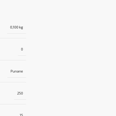
0,100 kg
0
Punane
250
15