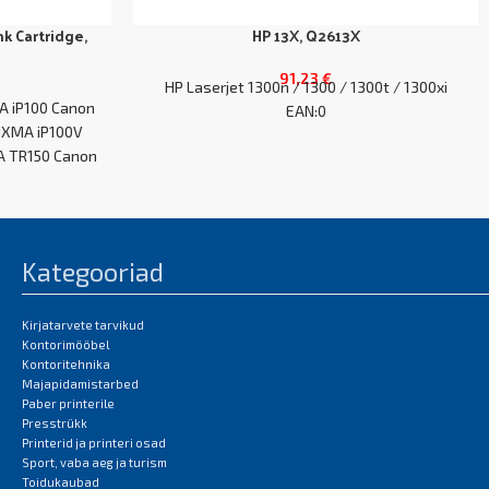
k Cartridge,
HP 13X, Q2613X
91,23
€
HP Laserjet 1300n / 1300 / 1300t / 1300xi
MA iP100 Canon
EAN:0
IXMA iP100V
A TR150 Canon
Kategooriad
Kirjatarvete tarvikud
Kontorimööbel
Kontoritehnika
Majapidamistarbed
Paber printerile
Presstrükk
Printerid ja printeri osad
Sport, vaba aeg ja turism
Toidukaubad