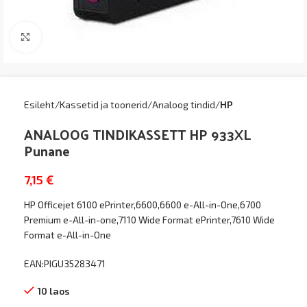
Kliki suurendamiseks
Esileht
Kassetid ja toonerid
Analoog tindid
HP
ANALOOG TINDIKASSETT HP 933XL
Punane
7,15
€
HP Officejet 6100 ePrinter,6600,6600 e-All-in-One,6700
Premium e-All-in-one,7110 Wide Format ePrinter,7610 Wide
Format e-All-in-One
EAN:PIGU35283471
10 laos