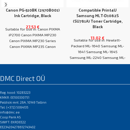
Canon PG-510BK (2970B001)
Compatible Print4U
Ink Cartridge, Black
Samsung MLT-D1082S
(SU781A) Toner Cartridge,
Black
27,53
€
Suitable for use in: Canon PIXMA
iP2700 Canon PIXMA MP230
13,02
€
Suitable for use in: Hewlett-
Canon PIXMA MP230 Series
Packard ML-1640 Samsung ML-
Canon PIXMA MP235 Canon
1641 Samsung ML-1645
PIXMA MP240
Samsung ML-2240 Samsung ML-
2241
DMC Direct OÜ
Reg. kood: 10283223
KMKR: EE100330751
Paldiski mnt. 26A, 10149 Tallinn
Tel: (+372) 5064135
info@dmc.ee
Coop Pank AS
SWIFT: EKRDEE22
EE234204278612743402