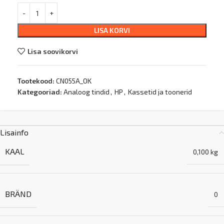
LISA KORVI
Lisa soovikorvi
Tootekood:
CN055A_OK
Kategooriad:
Analoog tindid
,
HP
,
Kassetid ja toonerid
Lisainfo
KAAL
0,100 kg
BRÄND
0