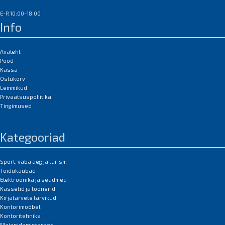
E-R 10:00-18:00
Info
Avaleht
Pood
Kassa
Ostukorv
Lemmikud
Privaatsuspoliitika
Tingimused
Kategooriad
Sport, vaba aeg ja turism
Toidukaubad
Elektroonika ja seadmed
Kassetid ja toonerid
Kirjatarvete tarvikud
Kontorimööbel
Kontoritehnika
Majapidamistarbed