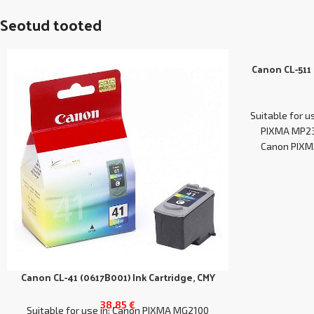
Seotud tooted
Canon CL-511 
Suitable for 
PIXMA MP23
Canon PIXM
Canon CL-41 (0617B001) Ink Cartridge, CMY
38,85
€
Suitable for use in: Canon PIXMA MG2100