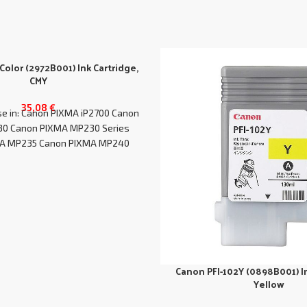
Color (2972B001) Ink Cartridge,
CMY
35,08
€
use in: Canon PIXMA iP2700 Canon
0 Canon PIXMA MP230 Series
A MP235 Canon PIXMA MP240
Canon PFI-102Y (0898B001) In
Yellow