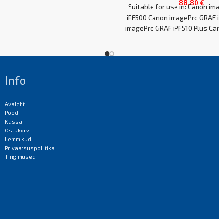
88,80
€
Suitable for use in: Canon i
iPF500 Canon imagePro GRAF 
imagePro GRAF iPF510 Plus Ca
GRAF
Info
Avaleht
Pood
Kassa
Ostukorv
Lemmikud
Privaatsuspoliitika
Tingimused