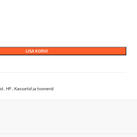
LISA KORVI
id
,
HP
,
Kassetid ja toonerid