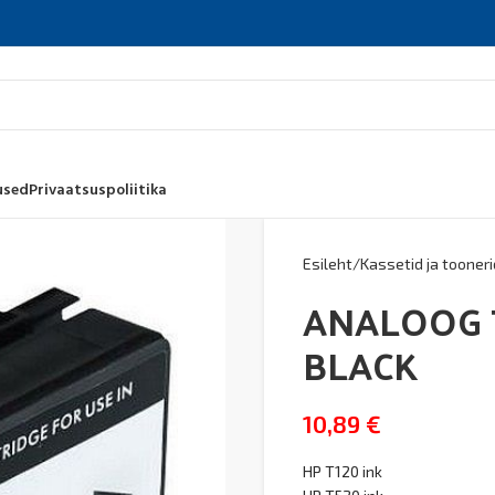
used
Privaatsuspoliitika
Esileht
Kassetid ja tooneri
ANALOOG T
BLACK
10,89
€
HP T120 ink