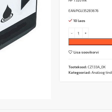
HP T520 ink
EAN:PIGU35283676
10 laos
Lisa soovikorvi
Tootekood:
CZ133A_OK
Kategooriad:
Analoog tind