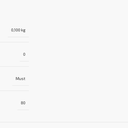
0,100 kg
0
Must
80