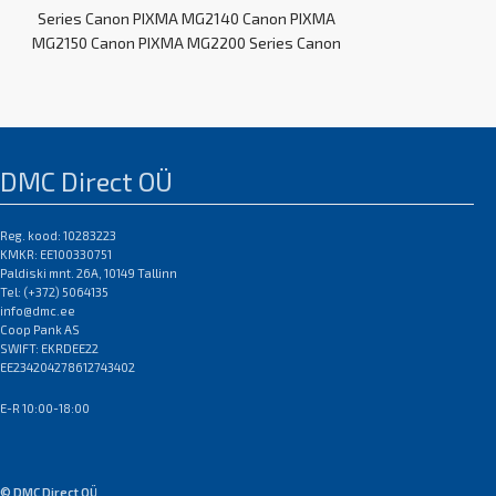
Series Canon PIXMA MG2140 Canon PIXMA
MG2150 Canon PIXMA MG2200 Series Canon
PIXMA
DMC Direct OÜ
Reg. kood: 10283223
KMKR: EE100330751
Paldiski mnt. 26A, 10149 Tallinn
Tel: (+372) 5064135
info@dmc.ee
Coop Pank AS
SWIFT: EKRDEE22
EE234204278612743402
E-R 10:00-18:00
© DMC Direct OÜ