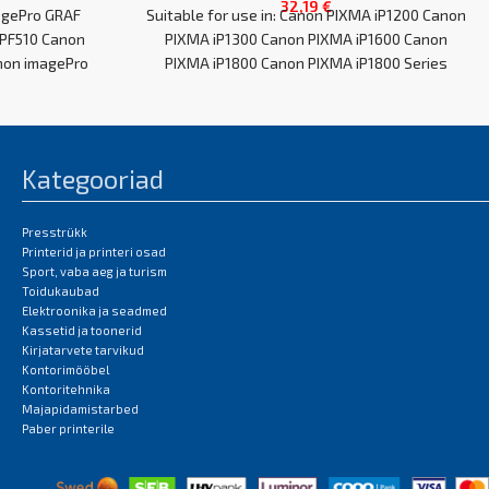
32,19
€
magePro GRAF
Suitable for use in: Canon PIXMA iP1200 Canon
iPF510 Canon
PIXMA iP1300 Canon PIXMA iP1600 Canon
non imagePro
PIXMA iP1800 Canon PIXMA iP1800 Series
Kategooriad
Presstrükk
Printerid ja printeri osad
Sport, vaba aeg ja turism
Toidukaubad
Elektroonika ja seadmed
Kassetid ja toonerid
Kirjatarvete tarvikud
Kontorimööbel
Kontoritehnika
Majapidamistarbed
Paber printerile