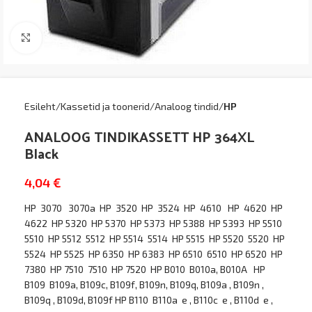
Kliki suurendamiseks
Esileht
Kassetid ja toonerid
Analoog tindid
HP
ANALOOG TINDIKASSETT HP 364XL
Black
4,04
€
HP 3070 3070a HP 3520 HP 3524 HP 4610 HP 4620 HP
4622 HP 5320 HP 5370 HP 5373 HP 5388 HP 5393 HP 5510
5510 HP 5512 5512 HP 5514 5514 HP 5515 HP 5520 5520 HP
5524 HP 5525 HP 6350 HP 6383 HP 6510 6510 HP 6520 HP
7380 HP 7510 7510 HP 7520 HP B010 B010a, B010A HP
B109 B109a, B109c, B109f, B109n, B109q, B109a , B109n ,
B109q , B109d, B109f HP B110 B110a e , B110c e , B110d e ,