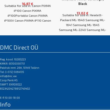
Black
16,87
€
Suitable for use in: Canon PIXMA
iP100 Canon PIXMA
13,02
€
Suitable for use in: Hewlett-
iP100Portable Canon PIXMA
Packard ML-1640 Samsung ML-
iP100V Canon PIXMA iP110 Canon
1641 Samsung ML-1645
PIXMA TR150 Canon
Samsung ML-2240 Samsung ML-
2241
DMC Direct OÜ
Reg. kood: 10283223
KMKR: EE100330751
Paldiski mnt. 26A, 10149 Tallinn
Tel: (+372) 5064135
info@dmc.ee
Coop Pank AS
SWIFT: EKRDEE22
EE234204278612743402
E-R 10:00-18:00
Info