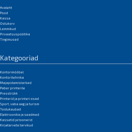
Avaleht
Pood
Kassa
Ostukorv
Lemmikud
Privaatsuspoliitika
Tingimused
Kategooriad
Kontorimööbel
Kontoritehnika
Majapidamistarbed
Paber printerile
Presstrükk
Printerid ja printeri osad
Sport, vaba aeg ja turism
Toidukaubad
Elektroonika ja seadmed
Kassetid ja toonerid
Kirjatarvete tarvikud