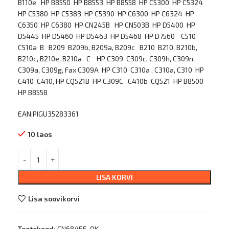
B110e HP B8550 HP B8553 HP B8558 HP C5300 HP C5324
HP C5380 HP C5383 HP C5390 HP C6300 HP C6324 HP
C6350 HP C6380 HP CN245B HP CN503B HP D5400 HP
D5445 HP D5460 HP D5463 HP D5468 HP D7560 C510
C510a B B209 B209b, B209a, B209c B210 B210, B210b,
B210c, B210e, B210a C HP C309 C309c, C309h, C309n,
C309a, C309g, Fax C309A HP C310 C310a , C310a, C310 HP
C410 C410, HP CQ521B HP C309C C410b CQ521 HP B8500
HP B8558
EAN:PIGU35283361
10 laos
LISA KORVI
Lisa soovikorvi
Tootekood:
CN684EE_OK