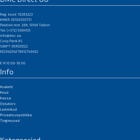
Reg. kood: 10283223
KMKR: EE100330751
Paldiski mnt. 26A, 10149 Tallinn
Tel: (+372) 5064135
info@dmc.ee
Coop Pank AS
SWIFT: EKRDEE22
EE234204278612743402
E-R 10:00-18:00
Info
Avaleht
Pood
Kassa
Ostukorv
Lemmikud
Privaatsuspoliitika
Tingimused
Kategooriad