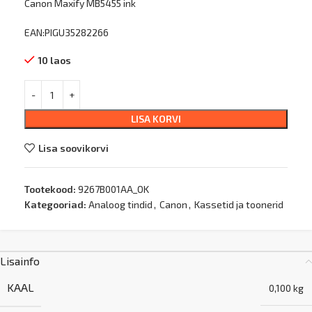
Canon Maxify MB5455 ink
EAN:PIGU35282266
10 laos
LISA KORVI
Lisa soovikorvi
Tootekood:
9267B001AA_OK
Kategooriad:
Analoog tindid
,
Canon
,
Kassetid ja toonerid
Lisainfo
KAAL
0,100 kg