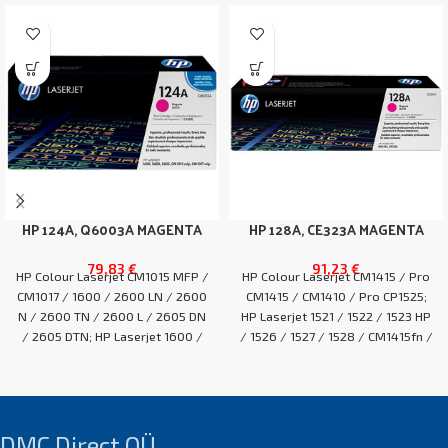
HP 124A, Q6003A MAGENTA
HP 128A, CE323A MAGENTA
79,83
€
91,23
€
HP Colour Laserjet CM1015 MFP /
HP Colour Laserjet CM1415 / Pro
CM1017 / 1600 / 2600 LN / 2600
CM1415 / CM1410 / Pro CP1525;
N / 2600 TN / 2600 L / 2605 DN
HP Laserjet 1521 / 1522 / 1523 HP
/ 2605 DTN; HP Laserjet 1600 /
/ 1526 / 1527 / 1528 / CM1415fn /
2600n / 2600 / 2605dn / 2605 /
CM1415fnw / CM1415 / CP1525n /
CM1015 / CM1017
CP1525NW / Pro CP1525
EAN:0
EAN:0
DMC Direct OÜ