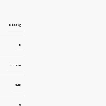
0,100 kg
0
Punane
440
9