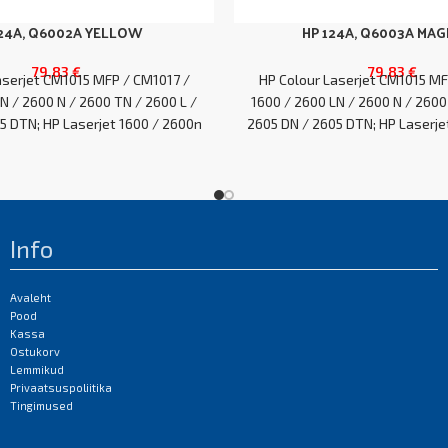
124A, Q6002A YELLOW
HP 124A, Q6003A MA
79,83
€
79,83
€
aserjet CM1015 MFP / CM1017 /
HP Colour Laserjet CM1015 MF
N / 2600 N / 2600 TN / 2600 L /
1600 / 2600 LN / 2600 N / 2600
5 DTN; HP Laserjet 1600 / 2600n
2605 DN / 2605 DTN; HP Laserje
05dn / 2605 / CM1015 / CM1017
/ 2600 / 2605dn / 2605 / CM1
EAN:0
EAN:0
Info
Avaleht
Pood
Kassa
Ostukorv
Lemmikud
Privaatsuspoliitika
Tingimused