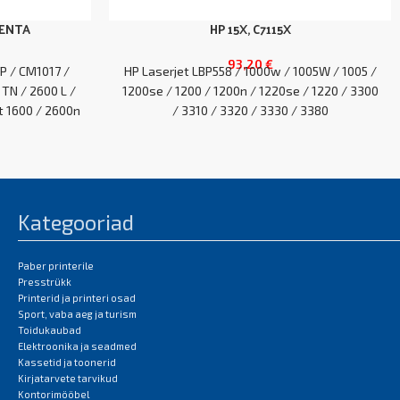
GENTA
HP 15X, C7115X
93,20
€
P / CM1017 /
HP Laserjet LBP558 / 1000w / 1005W / 1005 /
 TN / 2600 L /
1200se / 1200 / 1200n / 1220se / 1220 / 3300
t 1600 / 2600n
/ 3310 / 3320 / 3330 / 3380
015 / CM1017
EAN:0
Kategooriad
Paber printerile
Presstrükk
Printerid ja printeri osad
Sport, vaba aeg ja turism
Toidukaubad
Elektroonika ja seadmed
Kassetid ja toonerid
Kirjatarvete tarvikud
Kontorimööbel