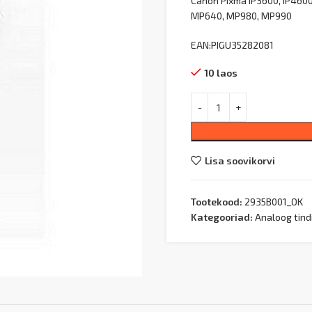
Canon Pixma IP3600, IP460
MP640, MP980, MP990
EAN:PIGU35282081
10 laos
Lisa soovikorvi
Tootekood:
2935B001_OK
Kategooriad:
Analoog tind