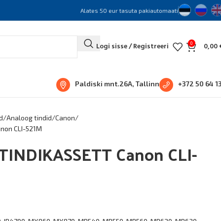
Alates 50 eur tasuta pakiautomaati
0
Logi sisse / Registreeri
0,00
Paldiski mnt.26A, Tallinn
+372 50 64 1
d
Analoog tindid
Canon
non CLI-521M
INDIKASSETT Canon CLI-