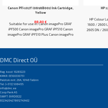
Canon PFI-102Y (0898B001) Ink Cartridge,
HP 
Yellow
HP Colour L
88,80
€
Suitable for use in: Canon imagePro GRAF
1600 / 2600 L
iPF500 Canon imagePro GRAF iPF510 Canon
2605 DN / 260
imagePro GRAF iPF510 Plus Canon imagePro
/ 2600 / 26
GRAF
DMC Direct OÜ
Reg. kood: 10283223
KMKR: EE100330751
Paldiski mnt. 26A, 10149 Tallinn
Tel: (+372) 5064135
info@dmc.ee
Coop Pank AS
SWIFT: EKRDEE22
EE234204278612743402