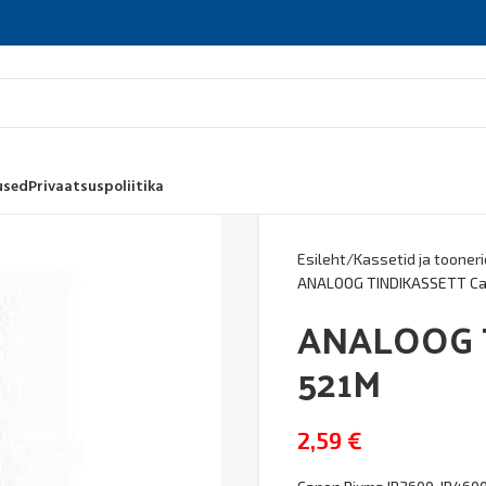
used
Privaatsuspoliitika
Esileht
Kassetid ja tooneri
ANALOOG TINDIKASSETT Ca
ANALOOG T
521M
2,59
€