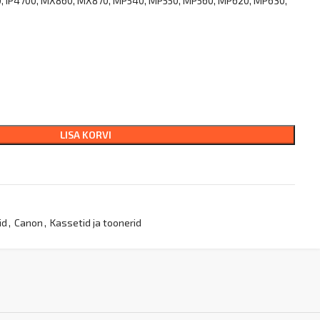
0, IP4700, MX860, MX870, MP540, MP550, MP560, MP620, MP630,
LISA KORVI
id
,
Canon
,
Kassetid ja toonerid