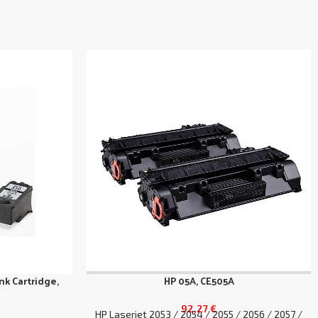
k Cartridge,
HP 05A, CE505A
92,27
€
HP Laserjet 2053 / 2054 / 2055 / 2056 / 2057 /