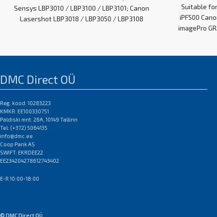
Suitable fo
Sensys LBP3010 / LBP3100 / LBP3101; Canon
iPF500 Cano
Lasershot LBP3018 / LBP3050 / LBP3108
imagePro GR
EAN:0
DMC Direct OÜ
Reg. kood: 10283223
KMKR: EE100330751
Paldiski mnt. 26A, 10149 Tallinn
Tel: (+372) 5064135
info@dmc.ee
Coop Pank AS
SWIFT: EKRDEE22
EE234204278612743402
E-R 10:00-18:00
© DMC Direct OÜ