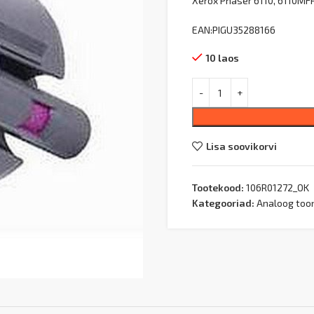
Xerox Phaser 6110, 6110MFP
EAN:PIGU35288166
10 laos
Lisa soovikorvi
Tootekood:
106R01272_OK
Kategooriad:
Analoog too