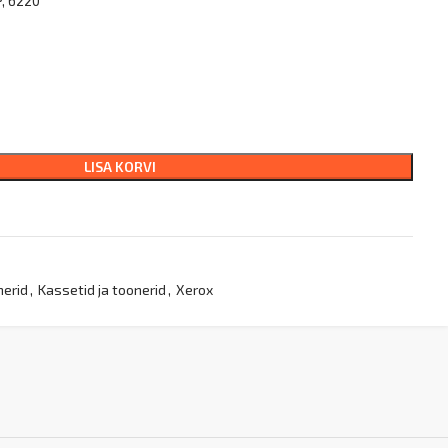
, 6220
LISA KORVI
nerid
,
Kassetid ja toonerid
,
Xerox