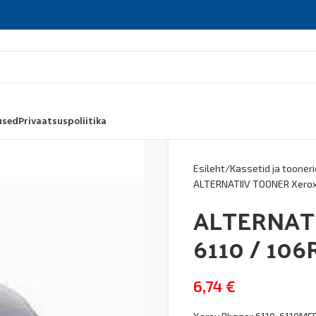
used
Privaatsuspoliitika
Esileht
Kassetid ja tooneri
ALTERNATIIV TOONER Xerox
ALTERNATI
6110 / 106
6,74
€