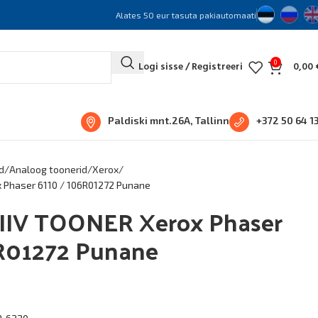
Alates 50 eur tasuta pakiautomaati
0
Logi sisse / Registreeri
0,00
Paldiski mnt.26A, Tallinn
+372 50 64 1
d
Analoog toonerid
Xerox
 Phaser 6110 / 106R01272 Punane
IV TOONER Xerox Phaser
R01272 Punane