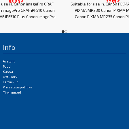
88,80
€
27,53
€
r use in: Canon imagePro GRAF
Suitable for use in: Canon PIXM
n imagePro GRAF iPF510 Canon
PIXMA MP230 Canon PIXMA M
AF iPF510 Plus Canon imagePro
Canon PIXMA MP235 Canon 
GRAF
Info
Avaleht
Pood
Kassa
Ostukorv
Lemmikud
Privaatsuspoliitika
Tingimused