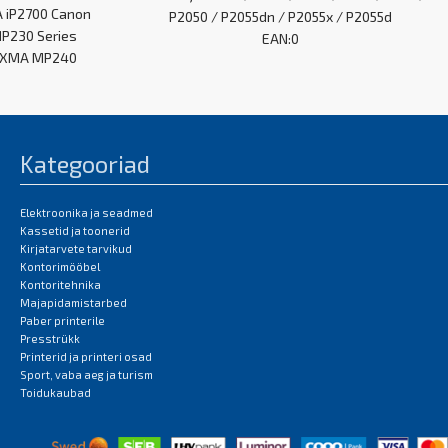
A iP2700 Canon
P2050 / P2055dn / P2055x / P2055d
P230 Series
EAN:0
PIXMA MP240
Kategooriad
Elektroonika ja seadmed
Kassetid ja toonerid
Kirjatarvete tarvikud
Kontorimööbel
Kontoritehnika
Majapidamistarbed
Paber printerile
Presstrükk
Printerid ja printeri osad
Sport, vaba aeg ja turism
Toidukaubad