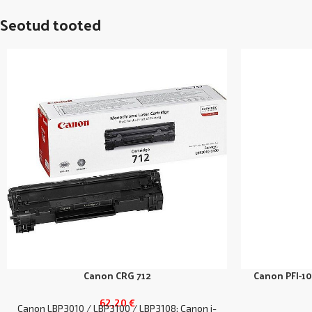
Seotud tooted
Canon CRG 712
Canon PFI-10
62,20
€
Canon LBP3010 / LBP3100 / LBP3108; Canon i-