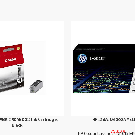
5BK (1509B001) Ink Cartridge,
HP 124A, Q6002A YE
Black
79,83
€
HP Colour Laserjet CM1015 MF