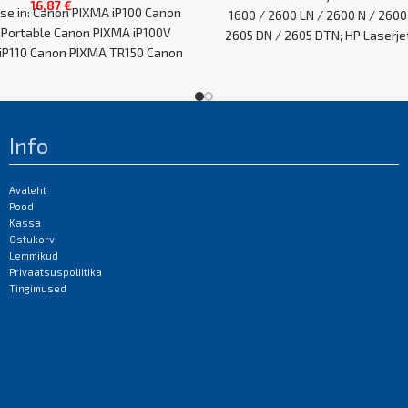
16,87
€
use in: Canon PIXMA iP100 Canon
1600 / 2600 LN / 2600 N / 2600
0Portable Canon PIXMA iP100V
2605 DN / 2605 DTN; HP Laserje
iP110 Canon PIXMA TR150 Canon
/ 2600 / 2605dn / 2605 / CM1
EAN:0
Info
Avaleht
Pood
Kassa
Ostukorv
Lemmikud
Privaatsuspoliitika
Tingimused