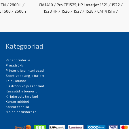
 TN / 2600 L /
CM1410 / Pro CP1525; HP Laserjet 1521 / 1522 /
t 1600 / 2600n
1523 HP / 1526 / 1527 / 1528 / CM1415fn /
015 / CM1017
CM1415fnw / CM1415 / CP1525n / CP1525NW /
Pro CP1525
EAN:0
Kategooriad
Paber printerile
Presstrükk
Printerid ja printeri osad
Sport, vaba aeg ja turism
Toidukaubad
Elektroonika ja seadmed
Kassetid ja toonerid
Kirjatarvete tarvikud
Kontorimööbel
Kontoritehnika
Majapidamistarbed