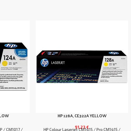
LLOW
HP 128A, CE322A YELLOW
91,23
€
P / CM1017 /
HP Colour Laserjet CM1415 / Pro CM1415 /