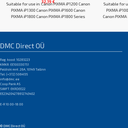
32,19
€
Suitable for use in: Canon PIXMA iP1200 Canon
Suitable for 
PIXMA iP1300 Canon PIXMA iP1600 Canon
PIXMA iP10
PIXMA iP1800 Canon PIXMA iP1800 Series
Canon PIXMA 
DMC Direct OÜ
Reg. kood: 10283223
KMKR: EE100330751
Paldiski mnt. 26A, 10149 Tallinn
Tel: (+372) 5064135
info@dmc.ee
Coop Pank AS
SWIFT: EKRDEE22
EE234204278612743402
E-R 10:00-18:00
© DMC Direct OÜ