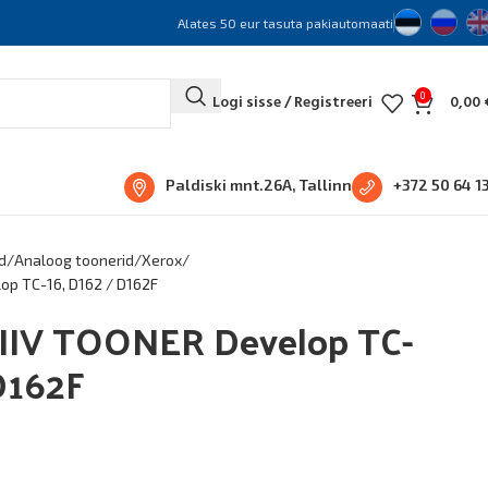
Alates 50 eur tasuta pakiautomaati
0
Logi sisse / Registreeri
0,00
Paldiski mnt.26A, Tallinn
+372 50 64 1
d
Analoog toonerid
Xerox
p TC-16, D162 / D162F
IV TOONER Develop TC-
D162F