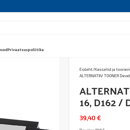
used
Privaatsuspoliitika
Esileht
Kassetid ja tooneri
ALTERNATIIV TOONER Develo
ALTERNATI
16, D162 / 
39,40
€