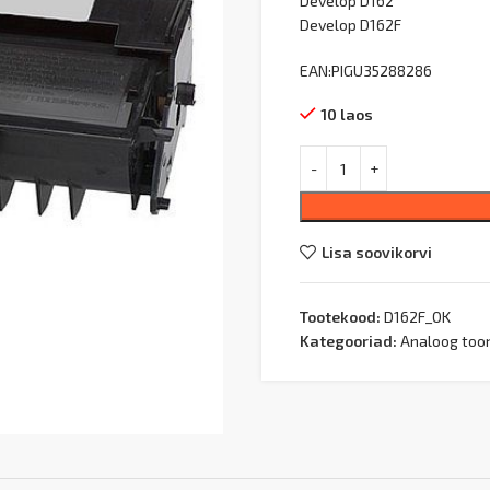
Develop D162
Develop D162F
EAN:PIGU35288286
10 laos
Lisa soovikorvi
Tootekood:
D162F_OK
Kategooriad:
Analoog too