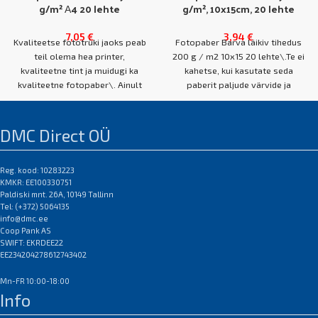
g/m² А4 20 lehte
g/m², 10x15cm, 20 lehte
7,05
€
3,94
€
Kvaliteetse fototrüki jaoks peab
Fotopaber Barva läikiv tihedus
teil olema hea printer,
200 g / m2 10x15 20 lehte\.Te ei
kvaliteetne tint ja muidugi ka
kahetse, kui kasutate seda
kvaliteetne fotopaber\. Ainult
paberit paljude värvide ja
kvaliteetne fotopaber suudab
toonidega küllastunud piltide ja
pildivärvide täielikku heledust
fotode printimiseks\.
täielikult edastada, et foto
Pinnaomaduste ja
DMC Direct OÜ
püsiks pikka aega hele ja
prindikvaliteedi poolest on see
värske\.
lähedal traditsioonilisele
fotopaberile, kuid maksab
Reg. kood: 10283223
KMKR: EE100330751
Fotopaber Barva Läikiv 200 g /
suurusjärku vähem\. Sellel on
Paldiski mnt. 26A, 10149 Tallinn
m² A4 20l\. sobib printimiseks
mõõdukas läige ja kõrge
Tel: (+372) 5064135
kõigile tindiprinteritele\. Te ei
imavus\. Barva läikival
info@dmc.ee
kahetse, kui kasutate seda
fotopaberil imendub tint kiiresti
Coop Pank AS
paberit paljude värvide ja
ja teie fotod on minutitega
SWIFT: EKRDEE22
toonidega küllastunud piltide ja
valmis\.
EE234204278612743402
fotode printimiseks\. Sellel on
Mn-FR 10:00-18:00
mõõdukas läige ja kõrge
BARVA läikiva fotopaberi eelis:
Info
imavus\. Barva läikival
trükitud pildi kiire kuivamine;
fotopaberil imendub tint kiiresti
ühilduvus pigmenteerunud ja