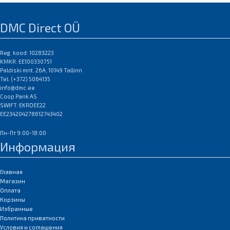
пластика,
DMC Direct OÜ
Reg. kood: 10283223
KMKR: EE100330751
Paldiski mnt. 26A, 10149 Tallinn
Tel: (+372) 5064135
info@dmc.ee
Coop Pank AS
SWIFT: EKRDEE22
EE234204278612743402
Пн-Пт 9:00-18:00
Информация
Главная
Магазин
Оплата
Корзины
Избранные
Политика приватности
Условия и соглашения