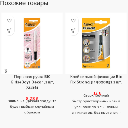
Похожие товары
Перьевая ручка BIC
Клей сильной фиксации Bic
Girls+Boys Decor , 1 шт,
Fix Strong 3 г 9020852 1 шт.
721361
1,12
€
Сверхпрочный
8,28
€
Внимание: Дизайн продукта
быстрорастворимый клей в
будет выбран случайным
упаковке по 3 г. • Точный
образом
аппликатор, без протечек. •
Подходит для склеивания
различных поверхностей: